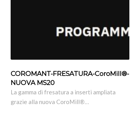
COROMANT-FRESATURA-CoroMill®-
NUOVA MS20
La gamma di fresatura a inserti ampliata
grazie alla nuova CoroMill®…